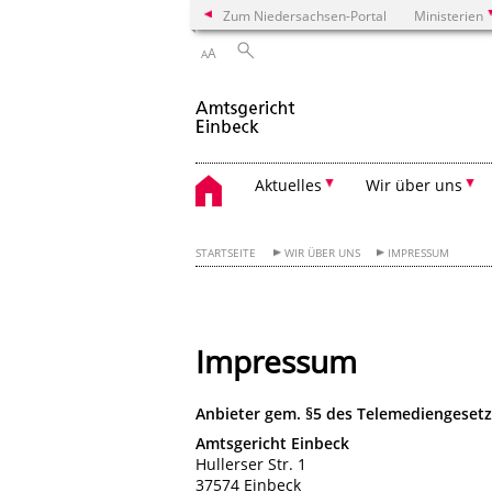
Zum Niedersachsen-Portal
Ministerien
A
A
Aktuelles
Wir über uns
STARTSEITE
WIR ÜBER UNS
IMPRESSUM
Impressum
Anbieter gem. §5 des Telemediengesetz
Amtsgericht Einbeck
Hullerser Str. 1
37574 Einbeck