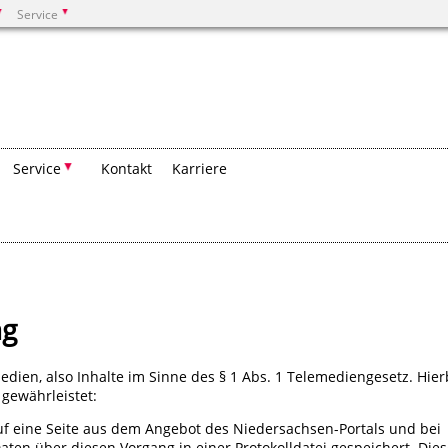
Service
Suchen
Service
Kontakt
Karriere
ng
dien, also Inhalte im Sinne des § 1 Abs. 1 Telemediengesetz. Hier
gewährleistet:
auf eine Seite aus dem Angebot des Niedersachsen-Portals und bei
ten über diesen Vorgang in einer Protokolldatei gespeichert. Die