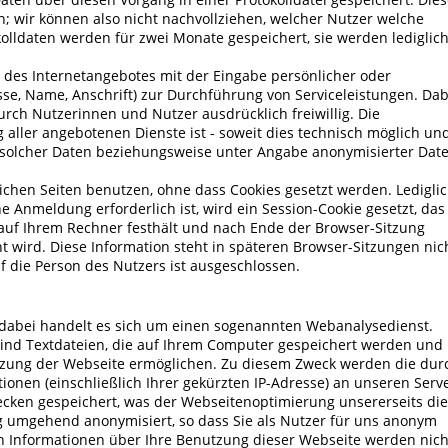
; wir können also nicht nachvollziehen, welcher Nutzer welche
olldaten werden für zwei Monate gespeichert, sie werden lediglic
des Internetangebotes mit der Eingabe persönlicher oder
sse, Name, Anschrift) zur Durchführung von Serviceleistungen. Dab
urch Nutzerinnen und Nutzer ausdrücklich freiwillig. Die
ller angebotenen Dienste ist - soweit dies technisch möglich un
 solcher Daten beziehungsweise unter Angabe anonymisierter Dat
ichen Seiten benutzen, ohne dass Cookies gesetzt werden. Ledigli
ne Anmeldung erforderlich ist, wird ein Session-Cookie gesetzt, das
 auf Ihrem Rechner festhält und nach Ende der Browser-Sitzung
 wird. Diese Information steht in späteren Browser-Sitzungen nic
f die Person des Nutzers ist ausgeschlossen.
abei handelt es sich um einen sogenannten Webanalysedienst.
sind Textdateien, die auf Ihrem Computer gespeichert werden und
utzung der Webseite ermöglichen. Zu diesem Zweck werden die dur
onen (einschließlich Ihrer gekürzten IP-Adresse) an unseren Serv
ken gespeichert, was der Webseitenoptimierung unsererseits die
g umgehend anonymisiert, so dass Sie als Nutzer für uns anonym
n Informationen über Ihre Benutzung dieser Webseite werden nich