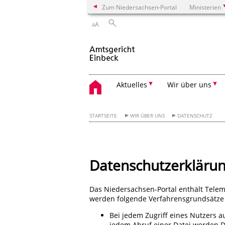
Zum Niedersachsen-Portal
Ministerien
A
A
Aktuelles
Wir über uns
STARTSEITE
WIR ÜBER UNS
DATENSCHUTZ
Datenschutzerkläru
Das Niedersachsen-Portal enthält Teleme
werden folgende Verfahrensgrundsätze 
Bei jedem Zugriff eines Nutzers 
jedem Abruf einer Datei werden Da