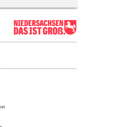
bei
se